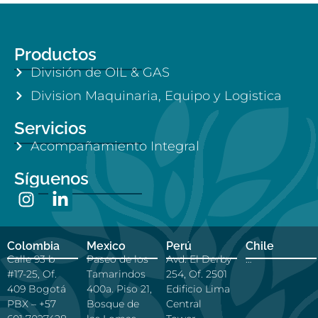
Productos
División de OIL & GAS
Division Maquinaria, Equipo y Logistica
Servicios
Acompañamiento Integral
Síguenos
Colombia
Mexico
Perú
Chile
Calle 93 b
Paseo de los
Avd. El Derby
…
#17-25, Of.
Tamarindos
254, Of. 2501
409 Bogotá
400a. Piso 21,
Edificio Lima
PBX – +57
Bosque de
Central